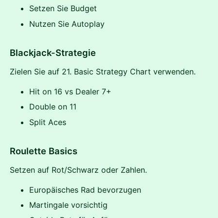
Setzen Sie Budget
Nutzen Sie Autoplay
Blackjack-Strategie
Zielen Sie auf 21. Basic Strategy Chart verwenden.
Hit on 16 vs Dealer 7+
Double on 11
Split Aces
Roulette Basics
Setzen auf Rot/Schwarz oder Zahlen.
Europäisches Rad bevorzugen
Martingale vorsichtig