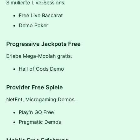
Simulierte Live-Sessions.
Free Live Baccarat
Demo Poker
Progressive Jackpots Free
Erlebe Mega-Moolah gratis.
Hall of Gods Demo
Provider Free Spiele
NetEnt, Microgaming Demos.
Play'n GO Free
Pragmatic Demos