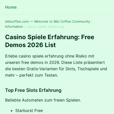
Home
bibicoffee.com — Welcome to Bibi Coffee Community
/
Information
/
casino spiele erfahrung
Casino Spiele Erfahrung: Free
Demos 2026 List
Erlebe casino spiele erfahrung ohne Risiko mit
unseren free demos in 2026. Diese Liste präsentiert
die besten Gratis-Varianten für Slots, Tischspiele und
mehr – perfekt zum Testen.
Top Free Slots Erfahrung
Beliebte Automaten zum freien Spielen.
Starburst Free