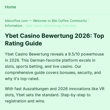
Home
bibicoffee.com — Welcome to Bibi Coffee Community
/
Information
/
ybet casino bewertung Overview
Ybet Casino Bewertung 2026: Top
Rating Guide
Ybet Casino Bewertung reveals a 9.5/10 powerhouse
in 2026. This German-favorite platform excels in
slots, sports betting, and live casino. Our
comprehensive guide covers bonuses, security, and
why it's top-rated.
With fast Auszahlungen and 2026 innovations like VR
slots, Ybet sets the standard. Step-by-step to
registration and wins.