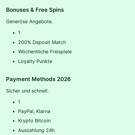
Bonuses & Free Spins
Generöse Angebote.
1
200% Deposit Match
Wöchentliche Freispiele
Loyalty Punkte
Payment Methods 2026
Sicher und schnell.
1
PayPal, Klarna
Krypto Bitcoin
Auszahlung 24h