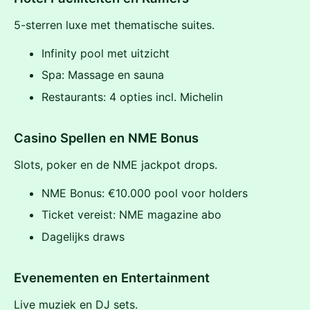
5-sterren luxe met thematische suites.
Infinity pool met uitzicht
Spa: Massage en sauna
Restaurants: 4 opties incl. Michelin
Casino Spellen en NME Bonus
Slots, poker en de NME jackpot drops.
NME Bonus: €10.000 pool voor holders
Ticket vereist: NME magazine abo
Dagelijks draws
Evenementen en Entertainment
Live muziek en DJ sets.