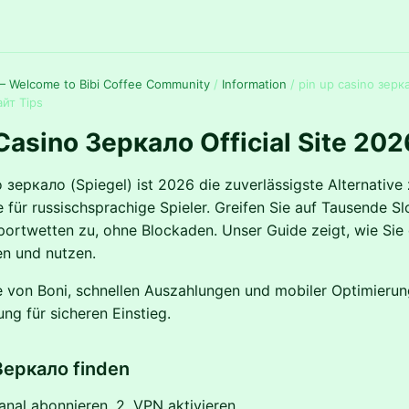
— Welcome to Bibi Coffee Community
/
Information
/
pin up casino зерк
йт Tips
Casino Зеркало Official Site 202
 зеркало (Spiegel) ist 2026 die zuverlässigste Alternative
te für russischsprachige Spieler. Greifen Sie auf Tausende Sl
ortwetten zu, ohne Blockaden. Unser Guide zeigt, wie Sie 
en und nutzen.
ie von Boni, schnellen Auszahlungen und mobiler Optimierung
ung für sicheren Einstieg.
Зеркало finden
anal abonnieren. 2. VPN aktivieren.