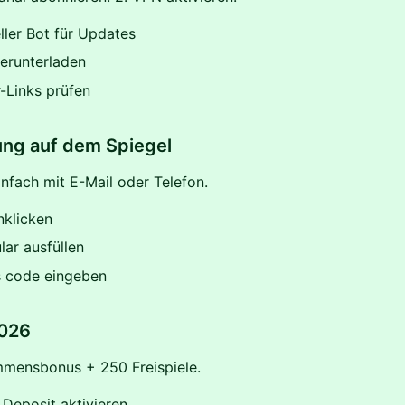
ieller Bot für Updates
erunterladen
r-Links prüfen
ung auf dem Spiegel
infach mit E-Mail oder Telefon.
anklicken
lar ausfüllen
s code eingeben
2026
mensbonus + 250 Freispiele.
s Deposit aktivieren