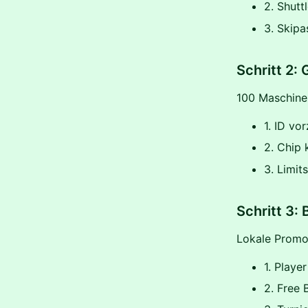
2. Shutt
3. Skipa
Schritt 2:
100 Maschinen
1. ID vo
2. Chip 
3. Limit
Schritt 3:
Lokale Promos
1. Playe
2. Free 